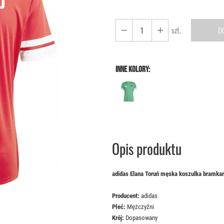
szt.
D
INNE KOLORY:
Opis produktu
adidas Elana Toruń męska koszulka bramka
Producent:
adidas
Płeć:
Mężczyźni
Krój:
Dopasowany