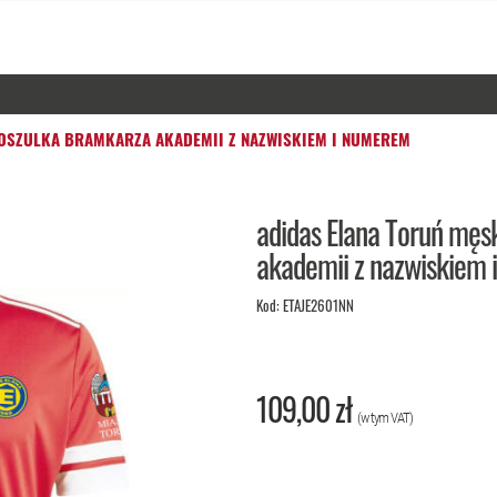
OSZULKA BRAMKARZA AKADEMII Z NAZWISKIEM I NUMEREM
adidas Elana Toruń męs
akademii z nazwiskiem
Kod:
ETAJE2601NN
109,00 zł
(w tym VAT)