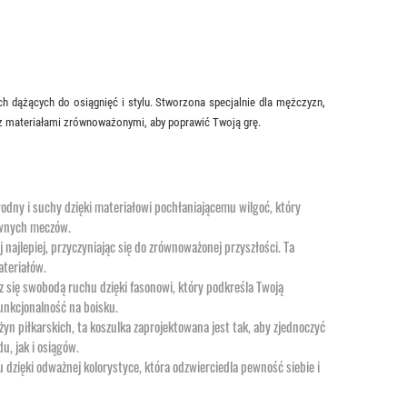
ch dążących do osiągnięć i stylu. Stworzona specjalnie dla mężczyzn,
z materiałami zrównoważonymi, aby poprawić Twoją grę.
łodny i suchy dzięki materiałowi pochłaniającemu wilgoć, który
ywnych meczów.
aj najlepiej, przyczyniając się do zrównoważonej przyszłości. Ta
ateriałów.
sz się swobodą ruchu dzięki fasonowi, który podkreśla Twoją
funkcjonalność na boisku.
żyn piłkarskich, ta koszulka zaprojektowana jest tak, aby zjednoczyć
, jak i osiągów.
ku dzięki odważnej kolorystyce, która odzwierciedla pewność siebie i