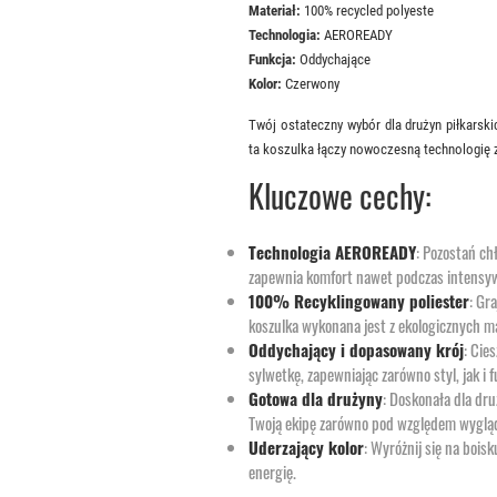
Materiał:
100% recycled polyeste
Technologia:
AEROREADY
Funkcja:
Oddychające
Kolor:
Czerwony
Twój ostateczny wybór dla drużyn piłkarski
ta koszulka łączy nowoczesną technologię 
Kluczowe cechy:
Technologia AEROREADY
: Pozostań ch
zapewnia komfort nawet podczas intens
100% Recyklingowany poliester
: Gr
koszulka wykonana jest z ekologicznych m
Oddychający i dopasowany krój
: Cie
sylwetkę, zapewniając zarówno styl, jak i 
Gotowa dla drużyny
: Doskonała dla dru
Twoją ekipę zarówno pod względem wyglądu
Uderzający kolor
: Wyróżnij się na bois
energię.