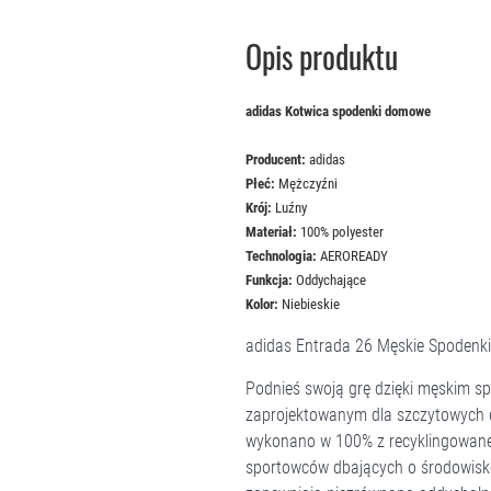
Opis produktu
adidas Kotwica spodenki domowe
Producent:
adidas
Płeć:
Mężczyźni
Krój:
Luźny
Materiał:
100% polyester
Technologia:
AEROREADY
Funkcja:
Oddychające
Kolor:
Niebieskie
adidas Entrada 26 Męskie Spodenki 
Podnieś swoją grę dzięki męskim s
zaprojektowanym dla szczytowych os
wykonano w 100% z recyklingowaneg
sportowców dbających o środowisko.