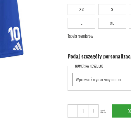
XS
S
L
XL
Tabela rozmiarów
Podaj szczegóły personalizacj
NUMER NA KOSZULCE
szt.
D