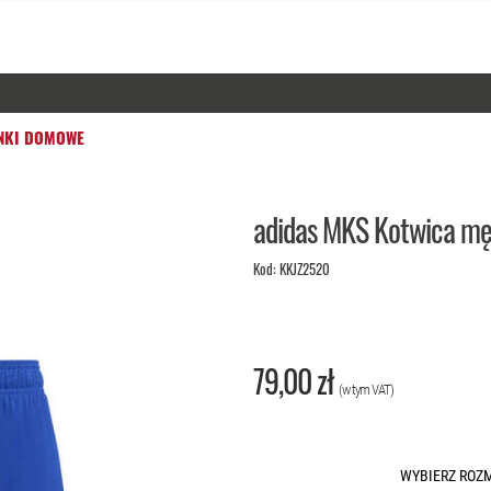
NKI DOMOWE
adidas MKS Kotwica mę
Kod:
KKJZ2520
79,00 zł
(w tym VAT)
WYBIERZ ROZ