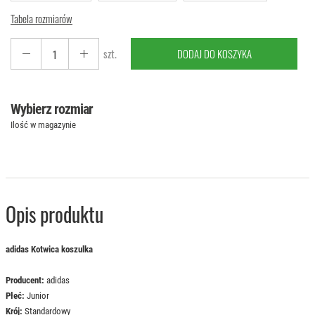
Tabela rozmiarów
szt.
DODAJ DO KOSZYKA
Wybierz rozmiar
Ilość w magazynie
Opis produktu
adidas Kotwica koszulka
Producent:
adidas
Płeć:
Junior
Krój:
Standardowy