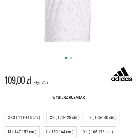
109,00 zł
(w tym VAT)
WYBIERZ ROZMIAR
XXS ( 111-116 cm )
XS ( 123-128 cm )
S ( 135-140 cm )
M ( 147-152 cm )
L ( 159-164 cm )
XL ( 165-176 cm )