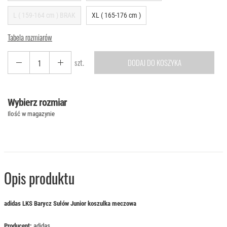
L ( 159-164 cm ) BRAK
XL ( 165-176 cm )
Tabela rozmiarów
szt.
DODAJ DO KOSZYKA
Wybierz rozmiar
Ilość w magazynie
Opis produktu
adidas LKS Barycz Sułów Junior koszulka meczowa
Producent:
adidas