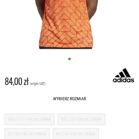
84,00 zł
(w tym VAT)
WYBIERZ ROZMIAR
XXS ( 111-116 cm ) BRAK
XS ( 123-128 cm ) BRAK
S ( 135-140 cm ) BRAK
M ( 147-152 cm ) BRAK